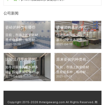
公司新闻
瓷砖的种类有哪些
建材团购真的有优惠很多吗？
目前，市场上的瓷砖材
伴随着的持续盛行，大
质有很多种，每种材质
家不仅是挑选装饰公司
2021-11-19
2021-04-15
都有它独特的缺点和，
精心挑选了，购买家装
而且每种材质应用的场
建材也占有非常大的一
所也是不同的。所以，
部分，如今不会再是家
比较流行受欢迎的装修有哪些风格？
原来瓷砖的种类有这么多
当我们需要挑选瓷砖
居建材市场走来走去，
时，要事先了解清楚各
建材团购会是一个购买
如今的装修风格多种多
目前，市场上的瓷砖材
种材质瓷砖的不同特
的服务平台。1、建材
样，我们房屋装修时要
质有很多种，每种材质
点，瓷
团购会建材团购会，大
2021-04-09
2021-01-15
注意很多问题，不是每
都有它独特的缺点和，
伙儿很有可能对这一语
一种装修风格都可以随
而且每种材质应用的场
汇有点儿生疏，简易而
便适用的。许多人在购
所也是不同的。所以，
言便是一般有一个策划
置新房后，就要开始思
当我们需要挑选瓷砖
考装修的问题了，房子
时，要事先了解清楚各
的装修是非常重要的，
种材质瓷砖的不同特
Copyright 2015-2026 thmeigewang.com All Rights Reserved. 阁